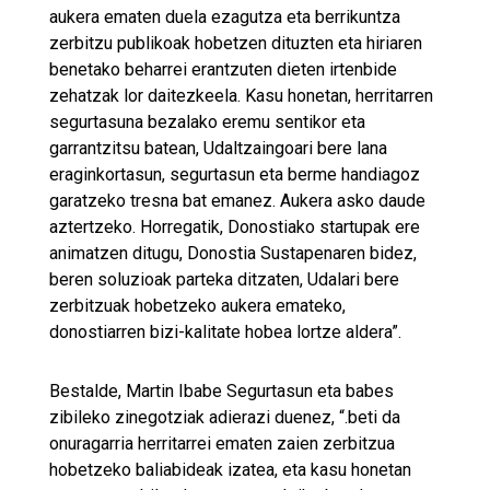
aukera ematen duela ezagutza eta berrikuntza
zerbitzu publikoak hobetzen dituzten eta hiriaren
benetako beharrei erantzuten dieten irtenbide
zehatzak lor daitezkeela. Kasu honetan, herritarren
segurtasuna bezalako eremu sentikor eta
garrantzitsu batean, Udaltzaingoari bere lana
eraginkortasun, segurtasun eta berme handiagoz
garatzeko tresna bat emanez. Aukera asko daude
aztertzeko. Horregatik, Donostiako startupak ere
animatzen ditugu, Donostia Sustapenaren bidez,
beren soluzioak parteka ditzaten, Udalari bere
zerbitzuak hobetzeko aukera emateko,
donostiarren bizi-kalitate hobea lortze aldera”.
Bestalde, Martin Ibabe Segurtasun eta babes
zibileko zinegotziak adierazi duenez, “.beti da
onuragarria herritarrei ematen zaien zerbitzua
hobetzeko baliabideak izatea, eta kasu honetan