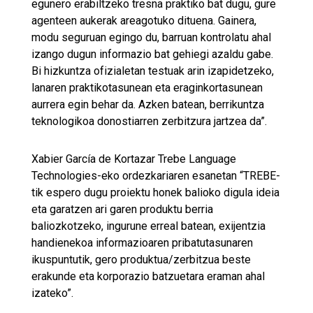
egunero erabiltzeko tresna praktiko bat dugu, gure
agenteen aukerak areagotuko dituena. Gainera,
modu seguruan egingo du, barruan kontrolatu ahal
izango dugun informazio bat gehiegi azaldu gabe.
Bi hizkuntza ofizialetan testuak arin izapidetzeko,
lanaren praktikotasunean eta eraginkortasunean
aurrera egin behar da. Azken batean, berrikuntza
teknologikoa donostiarren zerbitzura jartzea da”.
Xabier García de Kortazar Trebe Language
Technologies-eko ordezkariaren esanetan “TREBE-
tik espero dugu proiektu honek balioko digula ideia
eta garatzen ari garen produktu berria
baliozkotzeko, ingurune erreal batean, exijentzia
handienekoa informazioaren pribatutasunaren
ikuspuntutik, gero produktua/zerbitzua beste
erakunde eta korporazio batzuetara eraman ahal
izateko”.