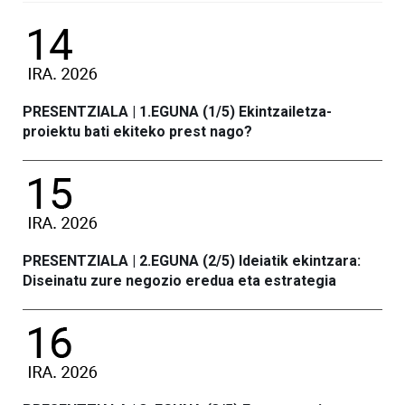
PRESENTZIALA | 1.EGUNA (1/5) Ekintzailetza-
proiektu bati ekiteko prest nago?
PRESENTZIALA | 2.EGUNA (2/5) Ideiatik ekintzara:
Diseinatu zure negozio eredua eta estrategia