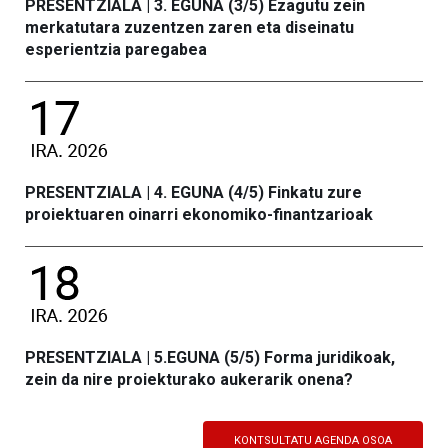
PRESENTZIALA | 3. EGUNA (3/5) Ezagutu zein
merkatutara zuzentzen zaren eta diseinatu
esperientzia paregabea
PRESENTZIALA | 4. EGUNA (4/5) Finkatu zure
proiektuaren oinarri ekonomiko-finantzarioak
PRESENTZIALA | 5.EGUNA (5/5) Forma juridikoak,
zein da nire proiekturako aukerarik onena?
KONTSULTATU AGENDA OSOA