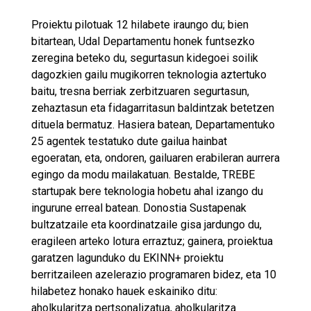
Proiektu pilotuak 12 hilabete iraungo du; bien
bitartean, Udal Departamentu honek funtsezko
zeregina beteko du, segurtasun kidegoei soilik
dagozkien gailu mugikorren teknologia aztertuko
baitu, tresna berriak zerbitzuaren segurtasun,
zehaztasun eta fidagarritasun baldintzak betetzen
dituela bermatuz. Hasiera batean, Departamentuko
25 agentek testatuko dute gailua hainbat
egoeratan, eta, ondoren, gailuaren erabileran aurrera
egingo da modu mailakatuan. Bestalde, TREBE
startupak bere teknologia hobetu ahal izango du
ingurune erreal batean. Donostia Sustapenak
bultzatzaile eta koordinatzaile gisa jardungo du,
eragileen arteko lotura erraztuz; gainera, proiektua
garatzen lagunduko du EKINN+ proiektu
berritzaileen azelerazio programaren bidez, eta 10
hilabetez honako hauek eskainiko ditu:
aholkularitza pertsonalizatua, aholkularitza