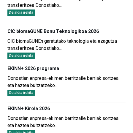
transferitzea Donostiako
...
Deialdia irekita
CIC biomaGUNE Bonu Teknologikoa 2026
CIC biomaGUNEn garatutako teknologia eta ezagutza
transferitzea Donostiako
...
Deialdia irekita
EKINN+ 2026 programa
Donostian enpresa-ekimen berritzaile berriak sortzea
eta haztea bultzatzeko
...
Deialdia irekita
EKINN+ Kirola 2026
Donostian enpresa-ekimen berritzaile berriak sortzea
eta haztea bultzatzeko
...
Deialdia irekita