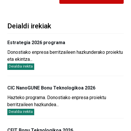
Deialdi irekiak
Estrategia 2026 programa
Donostiako enpresa berritzaileen hazkunderako proiektu
eta ekintza
...
Deialdia irekita
CIC NanoGUNE Bonu Teknologikoa 2026
Hazteko programa. Donostiako enpresa proiektu
berritzaileen hazkundea
...
Deialdia irekita
CEIT Bonu Teknologikoa 2026