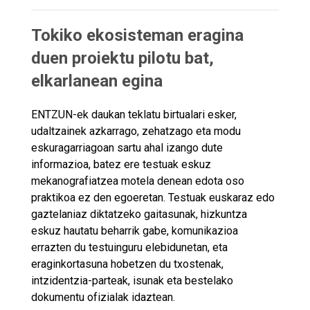
Tokiko ekosisteman eragina
duen proiektu pilotu bat,
elkarlanean egina
ENTZUN-ek daukan teklatu birtualari esker,
udaltzainek azkarrago, zehatzago eta modu
eskuragarriagoan sartu ahal izango dute
informazioa, batez ere testuak eskuz
mekanografiatzea motela denean edota oso
praktikoa ez den egoeretan. Testuak euskaraz edo
gaztelaniaz diktatzeko gaitasunak, hizkuntza
eskuz hautatu beharrik gabe, komunikazioa
errazten du testuinguru elebidunetan, eta
eraginkortasuna hobetzen du txostenak,
intzidentzia-parteak, isunak eta bestelako
dokumentu ofizialak idaztean.