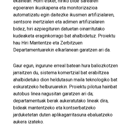
ekainean. Horri esker, hiriko bide sarearen
egoeraren ikuskapena eta monitorizazioa
automatizatu egin daitezke ikusmen artifizialaren,
sentsore inertzialen eta adimen artifizialaren
bidez, hiri azpiegituren datuetan oinarritutako
kudeaketa eraginkorrago bat ahalbidetuz. Proiektu
hau Hiri Mantentze eta Zerbitzuen
Departamentuarekin elkarlanean garatzen ari da.
Gaur egun, ingurune erreal batean hura baliozkotzen
jarraitzen du, sistema komertzial bat erabiltzea
ahalbidetuko dion heldutasun maila teknologiko bat
eskuratzeko helburuarekin. Proiektu pilotua hainbat
autobus linea nagusitan garatzen ari da;
departamentuak berak aukeratutako lineak dira,
bideak mantentzeko eta kontserbatzeko
jarduketetan duten aplikagarritasuna ebaluatzeko
aukera izateko.