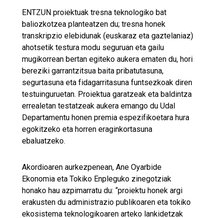
ENTZUN proiektuak tresna teknologiko bat
baliozkotzea planteatzen du; tresna honek
transkripzio elebidunak (euskaraz eta gaztelaniaz)
ahotsetik testura modu seguruan eta gailu
mugikorrean bertan egiteko aukera ematen du, hori
bereziki garrantzitsua baita pribatutasuna,
segurtasuna eta fidagarritasuna funtsezkoak diren
testuinguruetan. Proiektua garatzeak eta baldintza
errealetan testatzeak aukera emango du Udal
Departamentu honen premia espezifikoetara hura
egokitzeko eta horren eraginkortasuna
ebaluatzeko.
Akordioaren aurkezpenean, Ane Oyarbide
Ekonomia eta Tokiko Enpleguko zinegotziak
honako hau azpimarratu du: “proiektu honek argi
erakusten du administrazio publikoaren eta tokiko
ekosistema teknologikoaren arteko lankidetzak