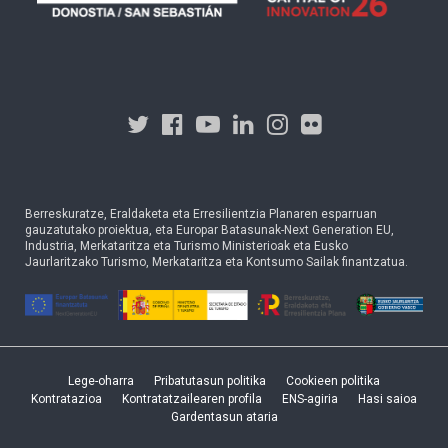
Berreskuratze, Eraldaketa eta Erresilientzia Planaren esparruan
gauzatutako proiektua, eta Europar Batasunak-Next Generation EU,
Industria, Merkataritza eta Turismo Ministerioak eta Eusko
Jaurlaritzako Turismo, Merkataritza eta Kontsumo Sailak finantzatua.
Lege-oharra
Pribatutasun politika
Cookieen politika
Kontratazioa
Kontratatzailearen profila
ENS-agiria
Hasi saioa
Gardentasun ataria