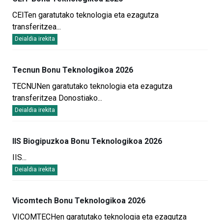
CEITen garatutako teknologia eta ezagutza
transferitzea
...
Deialdia irekita
Tecnun Bonu Teknologikoa 2026
TECNUNen garatutako teknologia eta ezagutza
transferitzea Donostiako
...
Deialdia irekita
IIS Biogipuzkoa Bonu Teknologikoa 2026
IIS
...
Deialdia irekita
Vicomtech Bonu Teknologikoa 2026
VICOMTECHen garatutako teknologia eta ezagutza