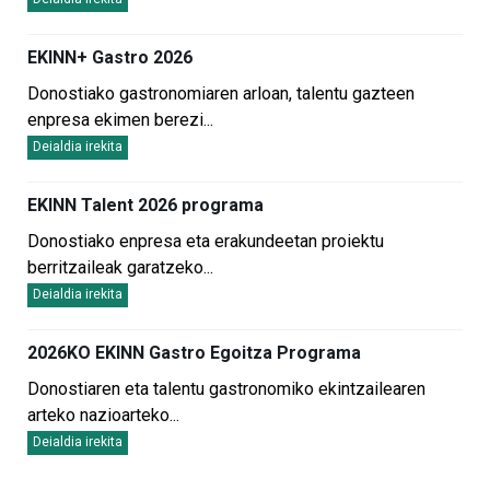
EKINN+ Gastro 2026
Donostiako gastronomiaren arloan, talentu gazteen
enpresa ekimen berezi
...
Deialdia irekita
EKINN Talent 2026 programa
Donostiako enpresa eta erakundeetan proiektu
berritzaileak garatzeko
...
Deialdia irekita
2026KO EKINN Gastro Egoitza Programa
Donostiaren eta talentu gastronomiko ekintzailearen
arteko nazioarteko
...
Deialdia irekita