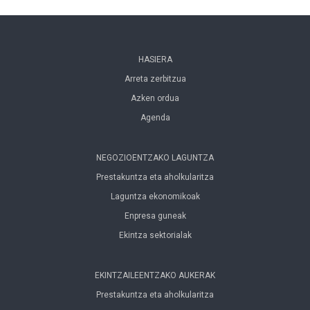
HASIERA
Arreta zerbitzua
Azken ordua
Agenda
NEGOZIOENTZAKO LAGUNTZA
Prestakuntza eta aholkularitza
Laguntza ekonomikoak
Enpresa guneak
Ekintza sektorialak
EKINTZAILEENTZAKO AUKERAK
Prestakuntza eta aholkularitza