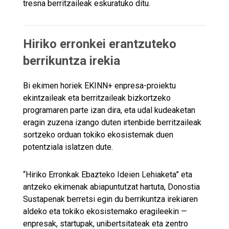
tresna berritzaileak eskuratuko ditu.
Hiriko erronkei erantzuteko
berrikuntza irekia
Bi ekimen horiek EKINN+ enpresa-proiektu
ekintzaileak eta berritzaileak bizkortzeko
programaren parte izan dira, eta udal kudeaketan
eragin zuzena izango duten irtenbide berritzaileak
sortzeko orduan tokiko ekosistemak duen
potentziala islatzen dute.
“Hiriko Erronkak Ebazteko Ideien Lehiaketa” eta
antzeko ekimenak abiapuntutzat hartuta, Donostia
Sustapenak berretsi egin du berrikuntza irekiaren
aldeko eta tokiko ekosistemako eragileekin —
enpresak, startupak, unibertsitateak eta zentro