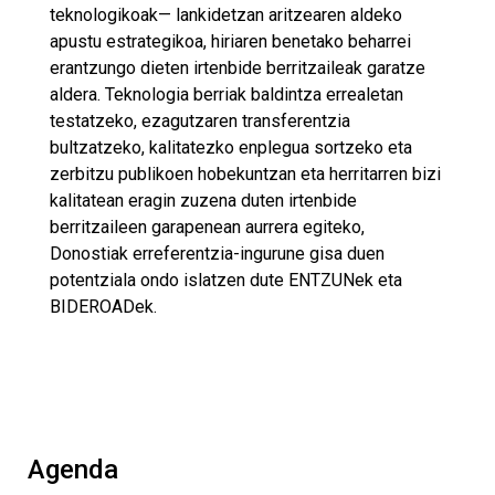
teknologikoak— lankidetzan aritzearen aldeko
apustu estrategikoa, hiriaren benetako beharrei
erantzungo dieten irtenbide berritzaileak garatze
aldera. Teknologia berriak baldintza errealetan
testatzeko, ezagutzaren transferentzia
bultzatzeko, kalitatezko enplegua sortzeko eta
zerbitzu publikoen hobekuntzan eta herritarren bizi
kalitatean eragin zuzena duten irtenbide
berritzaileen garapenean aurrera egiteko,
Donostiak erreferentzia-ingurune gisa duen
potentziala ondo islatzen dute ENTZUNek eta
BIDEROADek.
Agenda