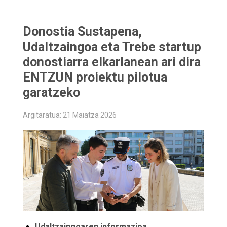
Donostia Sustapena,
Udaltzaingoa eta Trebe startup
donostiarra elkarlanean ari dira
ENTZUN proiektu pilotua
garatzeko
Argitaratua: 21 Maiatza 2026
Udaltzaingoaren informazioa