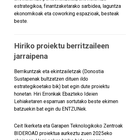
estrategikoa, finantzaketarako sarbidea, laguntza
ekonomikoak eta coworking espazioak, besteak
beste.
Hiriko proiektu berritzaileen
jarraipena
Berrikuntzak eta ekintzailetzak (Donostia
Sustapenak bultzatzen dituen ildo
estrategikoetako bik) bat egin dute proiektu
honetan. Hiri Erronkak Ebazteko Ideien
Lehiaketaren esparruan sortutako beste ekimen
batzuekin bat egin du ENTZUNek.
Ceit Ikerketa eta Garapen Teknologikoko Zentroak
BIDEROAD proiektua aurkeztu zuen 2025eko