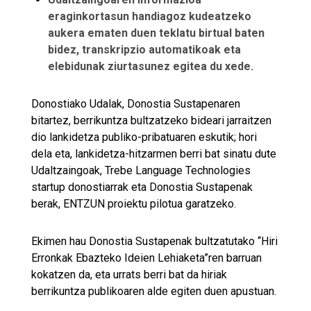
eraginkortasun handiagoz kudeatzeko
aukera ematen duen teklatu birtual baten
bidez, transkripzio automatikoak eta
elebidunak ziurtasunez egitea du xede.
Donostiako Udalak, Donostia Sustapenaren
bitartez, berrikuntza bultzatzeko bideari jarraitzen
dio lankidetza publiko-pribatuaren eskutik; hori
dela eta, lankidetza-hitzarmen berri bat sinatu dute
Udaltzaingoak, Trebe Language Technologies
startup donostiarrak eta Donostia Sustapenak
berak, ENTZUN proiektu pilotua garatzeko.
Ekimen hau Donostia Sustapenak bultzatutako “Hiri
Erronkak Ebazteko Ideien Lehiaketa”ren barruan
kokatzen da, eta urrats berri bat da hiriak
berrikuntza publikoaren alde egiten duen apustuan.