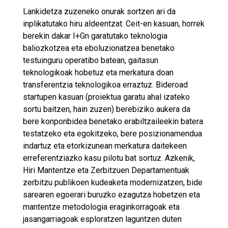
Lankidetza zuzeneko onurak sortzen ari da
inplikatutako hiru aldeentzat. Ceit-en kasuan, horrek
berekin dakar I+Gn garatutako teknologia
baliozkotzea eta eboluzionatzea benetako
testuinguru operatibo batean, gaitasun
teknologikoak hobetuz eta merkatura doan
transferentzia teknologikoa erraztuz. Bideroad
startupen kasuan (proiektua garatu ahal izateko
sortu baitzen, hain zuzen) berebiziko aukera da
bere konponbidea benetako erabiltzaileekin batera
testatzeko eta egokitzeko, bere posizionamendua
indartuz eta etorkizunean merkatura daitekeen
erreferentziazko kasu pilotu bat sortuz. Azkenik,
Hiri Mantentze eta Zerbitzuen Departamentuak
zerbitzu publikoen kudeaketa modernizatzen, bide
sarearen egoerari buruzko ezagutza hobetzen eta
mantentze metodologia eraginkorragoak eta
jasangarriagoak esploratzen laguntzen duten