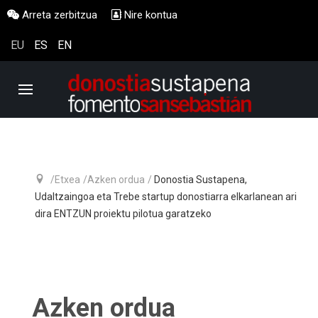
Arreta zerbitzua
Nire kontua
EU
ES
EN
Etxea
Azken ordua
Donostia Sustapena,
Udaltzaingoa eta Trebe startup donostiarra elkarlanean ari
dira ENTZUN proiektu pilotua garatzeko
Azken ordua