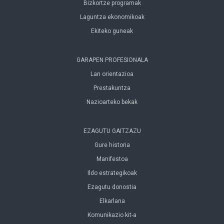
Bizkortze programak
Laguntza ekonomikoak
Ekiteko guneak
GARAPEN PROFESIONALA
Lan orientazioa
Prestakuntza
Nazioarteko bekak
EZAGUTU GAITZAZU
Gure historia
Manifestoa
Ildo estrategikoak
Ezagutu donostia
Elkarlana
Komunikazio kit-a