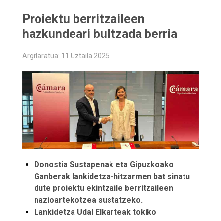
Proiektu berritzaileen
hazkundeari bultzada berria
Argitaratua: 11 Uztaila 2025
Donostia Sustapenak eta Gipuzkoako
Ganberak lankidetza-hitzarmen bat sinatu
dute proiektu ekintzaile berritzaileen
nazioartekotzea sustatzeko.
Lankidetza Udal Elkarteak tokiko