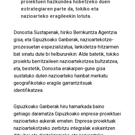
proiektuen hazkundea hobetzeko duen
estrategiaren parte da, tokiko eta
nazioarteko eragileekin lotuta.
Donostia Sustapenak, hiriko Berrikuntza Agentzia
gisa, eta Gipuzkoako Ganberak, nazioartekotze-
prozesuetan espezializatua, lankidetza-hitzarmen
bat sinatu dute bi helbururekin: Alde batetik, tokiko
proiektu berritzaileen nazioartekotzea bultzatzea,
eta, bestetik, Donostia erakarpen-gune gisa
sustatuko duten nazioarteko hainbat merkatu
geografikotako eragile garrantzitsuak
identifikatzea.
Gipuzkoako Ganberak hiru hamarkada baino
gehiago daramatza Gipuzkoako enpresa-proiektuei
nazioarteko aukerak ematen. Enpresa-proiektuak
nazioartekotzeko zerbitzu integralak eskaintzen