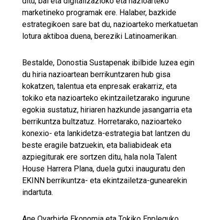
ditu, bai eta digitalizazioko eta nazioarteko
marketineko programak ere. Halaber, bazkide
estrategikoen sare bat du, nazioarteko merkatuetan
lotura aktiboa duena, bereziki Latinoamerikan.
Bestalde, Donostia Sustapenak ibilbide luzea egin
du hiria nazioartean berrikuntzaren hub gisa
kokatzen, talentua eta enpresak erakarriz, eta
tokiko eta nazioarteko ekintzailetzarako ingurune
egokia sustatuz, hiriaren hazkunde jasangarria eta
berrikuntza bultzatuz. Horretarako, nazioarteko
konexio- eta lankidetza-estrategia bat lantzen du
beste eragile batzuekin, eta baliabideak eta
azpiegiturak ere sortzen ditu, hala nola Talent
House Harrera Plana, duela gutxi inauguratu den
EKINN berrikuntza- eta ekintzailetza-gunearekin
indartuta.
Ane Oyarbide Ekonomia eta Tokiko Enpleguko