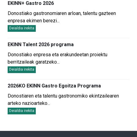
EKINN+ Gastro 2026
Donostiako gastronomiaren arloan, talentu gazteen
enpresa ekimen berezi
...
Deialdia irekita
EKINN Talent 2026 programa
Donostiako enpresa eta erakundeetan proiektu
berritzaileak garatzeko
...
Deialdia irekita
2026KO EKINN Gastro Egoitza Programa
Donostiaren eta talentu gastronomiko ekintzailearen
arteko nazioarteko
...
Deialdia irekita