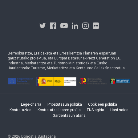
Berreskuratze, Eraldaketa eta Erresilientzia Planaren esparruan
gauzatutako proiektua, eta Europar Batasunak-Next Generation EU,
Industria, Merkataritza eta Turismo Ministerioak eta Eusko
Jaurlaritzako Turismo, Merkataritza eta Kontsumo Sailak finantzatua.
Lege-oharra
Pribatutasun politika
Cookieen politika
Kontratazioa
Kontratatzailearen profila
ENS-agiria
Hasi saioa
Gardentasun ataria
© 2026 Donostia Sustapena