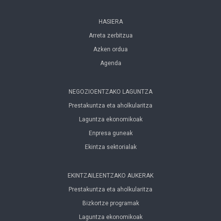
HASIERA
Arreta zerbitzua
Azken ordua
Agenda
NEGOZIOENTZAKO LAGUNTZA
Prestakuntza eta aholkularitza
Laguntza ekonomikoak
Enpresa guneak
Ekintza sektorialak
EKINTZAILEENTZAKO AUKERAK
Prestakuntza eta aholkularitza
Bizkortze programak
Laguntza ekonomikoak