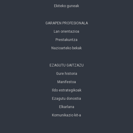
Ekiteko guneak
GARAPEN PROFESIONALA
Lan orientazioa
Prestakuntza
Nazioarteko bekak
EZAGUTU GAITZAZU
Gure historia
Manifestoa
Ildo estrategikoak
Ezagutu donostia
Elkarlana
Komunikazio kit-a