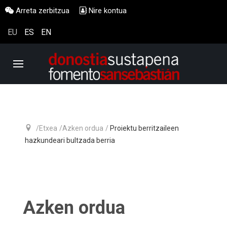
Arreta zerbitzua
Nire kontua
EU
ES
EN
Etxea
Azken ordua
Proiektu berritzaileen
hazkundeari bultzada berria
Azken ordua