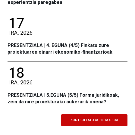
esperientzia paregabea
PRESENTZIALA | 4. EGUNA (4/5) Finkatu zure
proiektuaren oinarri ekonomiko-finantzarioak
PRESENTZIALA | 5.EGUNA (5/5) Forma juridikoak,
zein da nire proiekturako aukerarik onena?
KONTSULTATU AGENDA OSOA