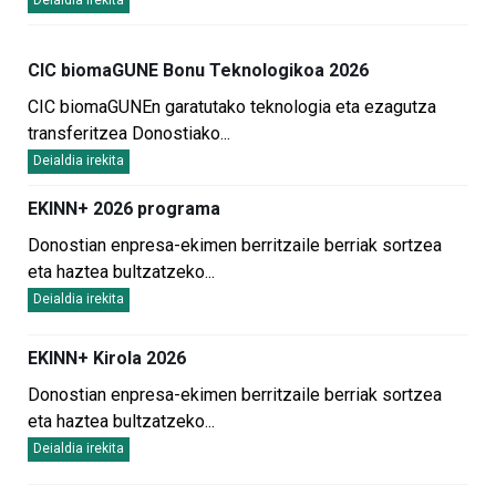
CIC biomaGUNE Bonu Teknologikoa 2026
CIC biomaGUNEn garatutako teknologia eta ezagutza
transferitzea Donostiako
...
Deialdia irekita
EKINN+ 2026 programa
Donostian enpresa-ekimen berritzaile berriak sortzea
eta haztea bultzatzeko
...
Deialdia irekita
EKINN+ Kirola 2026
Donostian enpresa-ekimen berritzaile berriak sortzea
eta haztea bultzatzeko
...
Deialdia irekita