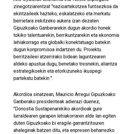
zinegotziarentzat "nazioartekotzea funtsezkoa da
ekintzaileek hazteko, eskalatzeko eta merkatu
berrietara irekitzeko aukera izan dezaten.
Gipuzkoako Ganberarekin dugun akordio honek
tokiko talentuarekin, berrikuntzarekin eta ekonomia
lehiakorrago eta globalki konektatuago batekin
dugun konpromisoa indartzen du. Proiektu
berritzaileei atzerrirako bidean laguntzearen
aldeko apustua dugu, benetako tresnekin, aliantza
estrategikoekin eta etorkizuneko ikuspegi
partekatu batekin ".
Akordioa sinatzean, Mauricio Arregui Gipuzkoako
Ganberako presidenteak adierazi duenez,
"Donostia Sustapenarekiko akordioak gure
lurraldearen garapen lehiakorraren alde lan egiten
duten Gipuzkoako bi eragile garrantzitsuren
ahaleginak batzen ditu, eta enpresen beharrezko