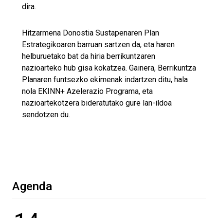
dira.
Hitzarmena Donostia Sustapenaren Plan
Estrategikoaren barruan sartzen da, eta haren
helburuetako bat da hiria berrikuntzaren
nazioarteko hub gisa kokatzea. Gainera, Berrikuntza
Planaren funtsezko ekimenak indartzen ditu, hala
nola EKINN+ Azelerazio Programa, eta
nazioartekotzera bideratutako gure lan-ildoa
sendotzen du.
Agenda