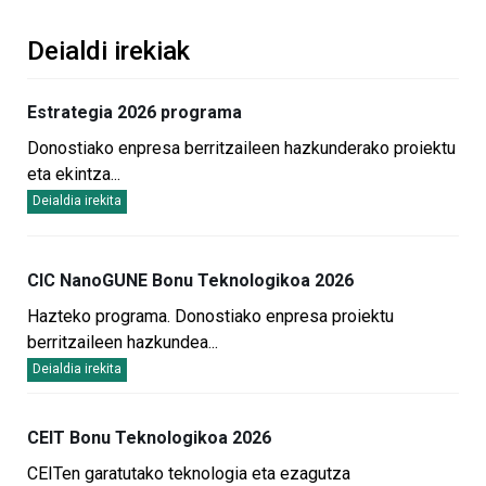
Deialdi irekiak
Estrategia 2026 programa
Donostiako enpresa berritzaileen hazkunderako proiektu
eta ekintza
...
Deialdia irekita
CIC NanoGUNE Bonu Teknologikoa 2026
Hazteko programa. Donostiako enpresa proiektu
berritzaileen hazkundea
...
Deialdia irekita
CEIT Bonu Teknologikoa 2026
CEITen garatutako teknologia eta ezagutza