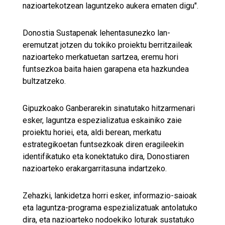
nazioartekotzean laguntzeko aukera ematen digu".
Donostia Sustapenak lehentasunezko lan-
eremutzat jotzen du tokiko proiektu berritzaileak
nazioarteko merkatuetan sartzea, eremu hori
funtsezkoa baita haien garapena eta hazkundea
bultzatzeko.
Gipuzkoako Ganberarekin sinatutako hitzarmenari
esker, laguntza espezializatua eskainiko zaie
proiektu horiei, eta, aldi berean, merkatu
estrategikoetan funtsezkoak diren eragileekin
identifikatuko eta konektatuko dira, Donostiaren
nazioarteko erakargarritasuna indartzeko.
Zehazki, lankidetza horri esker, informazio-saioak
eta laguntza-programa espezializatuak antolatuko
dira, eta nazioarteko nodoekiko loturak sustatuko