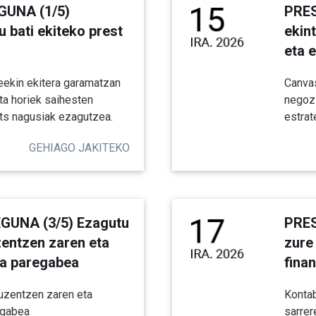
GUNA (1/5)
PRES
u bati ekiteko prest
ekin
eta 
eekin ekitera garamatzan
Canvas
ta horiek saihesten
negozi
ats nagusiak ezagutzea.
estrat
GEHIAGO JAKITEKO
EGUNA (3/5) Ezagutu
PRES
zentzen zaren eta
zure
ia paregabea
fina
uzentzen zaren eta
Kontab
egabea
sarrer