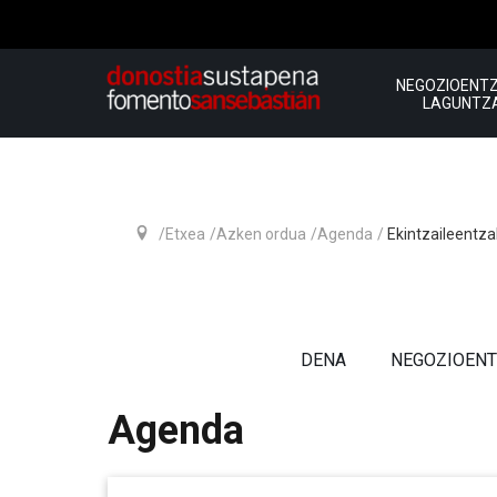
NEGOZIOENT
LAGUNTZ
Etxea
Azken ordua
Agenda
Ekintzaileentza
DENA
NEGOZIOENT
Agenda