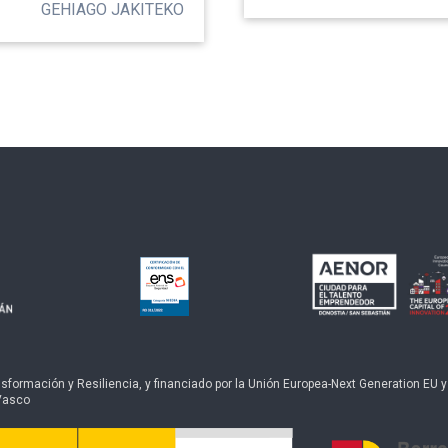
GEHIAGO JAKITEKO
ormación y Resiliencia, y financiado por la Unión Europea-Next Generation EU y po
Vasco