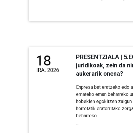
PRESENTZIALA | 5.E
juridikoak, zein da n
aukerarik onena?
Enpresa bat eratzeko edo a
emateko eman beharreko ur
hobekien egokitzen zaigun f
horretatik eratorritako zer
beharreko
...