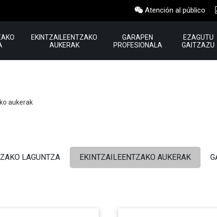
Atención al público
ZAKO
EKINTZAILEENTZAKO
GARAPEN
EZAGUTU
A
AUKERAK
PROFESIONALA
GAITZAZU
ko aukerak
ZAKO LAGUNTZA
EKINTZAILEENTZAKO AUKERAK
G