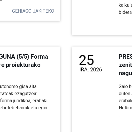
kalkul
GEHIAGO JAKITEKO
bidera
GUNA (5/5) Forma
PRES
ire proiekturako
zeni
nagu
utonomo gisa alta
Saio h
ratsak ezagutzea:
duten 
orma juridikoa, erabaki
erabak
ga-betebeharrak eta egin
Helbur
...