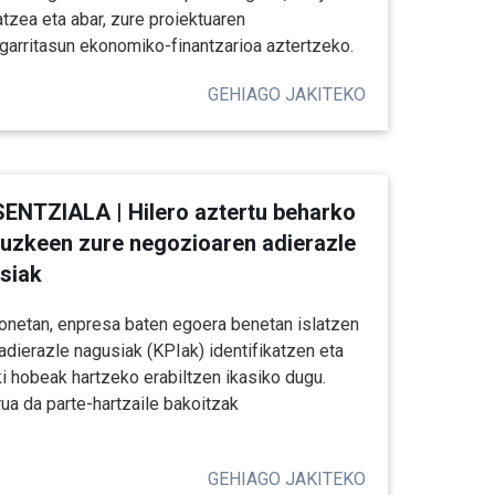
atzea eta abar, zure proiektuaren
garritasun ekonomiko-finantzarioa aztertzeko.
GEHIAGO JAKITEKO
ENTZIALA | Hilero aztertu beharko
tuzkeen zure negozioaren adierazle
siak
onetan, enpresa baten egoera benetan islatzen
adierazle nagusiak (KPIak) identifikatzen eta
i hobeak hartzeko erabiltzen ikasiko dugu.
ua da parte-hartzaile bakoitzak
GEHIAGO JAKITEKO