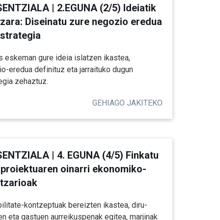
ENTZIALA | 2.EGUNA (2/5) Ideiatik
tzara: Diseinatu zure negozio eredua
estrategia
 eskeman gure ideia islatzen ikastea,
o-eredua definituz eta jarraituko dugun
egia zehaztuz.
GEHIAGO JAKITEKO
ENTZIALA | 4. EGUNA (4/5) Finkatu
 proiektuaren oinarri ekonomiko-
ntzarioak
ilitate-kontzeptuak bereizten ikastea, diru-
en eta gastuen aurreikuspenak egitea, marjinak