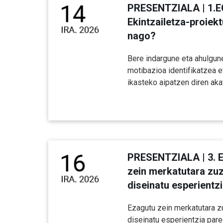
PRESENTZIALA | 1.E
Ekintzailetza-proiekt
nago?
Bere indargune eta ahulgun
motibazioa identifikatzea e
ikasteko aipatzen diren ak
PRESENTZIALA | 3. 
zein merkatutara zu
diseinatu esperientz
Ezagutu zein merkatutara z
diseinatu esperientzia par