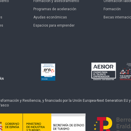
iento
Formación y asesoramiento
Orientación labor
Programas de aceleración
Formación
es
Ayudas económicas
Becas internaci
es
Espacios para emprender
ormación y Resiliencia, y financiado por la Unión Europea-Next Generation EU y po
Vasco