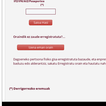
IFZ/IFK/AIZ/Pasaportea
(*)
Oraindik ez zaude erregistratuta?...
(*) Derrigorrezko eremuak