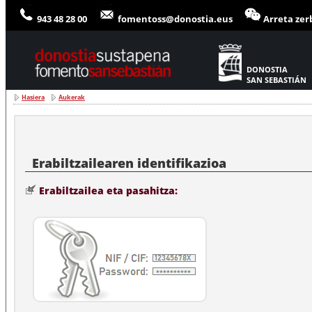
943 48 28 00
fomentoss@donostia.eus
Arreta zer
DONOSTIA
SAN SEBASTIÁN
Hasiera
Aukerak
Erabiltzailea eta pasahitza: